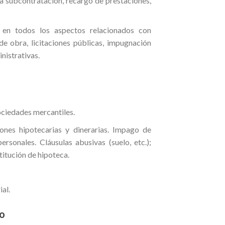
la subcontratación, recargo de prestaciones,
 en todos los aspectos relacionados con
de obra, licitaciones públicas, impugnación
nistrativas.
ociedades mercantiles.
ones hipotecarias y dinerarias. Impago de
rsonales. Cláusulas abusivas (suelo, etc.);
titución de hipoteca.
al.
vo