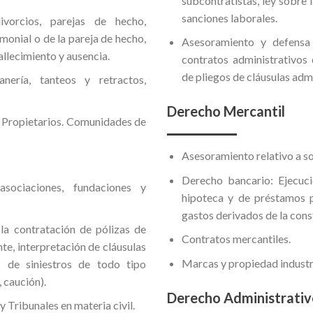
subcontratistas, ley sobre 
sanciones laborales.
ivorcios, parejas de hecho,
onial o de la pareja de hecho,
Asesoramiento y defensa
allecimiento y ausencia.
contratos administrativos 
de pliegos de cláusulas admi
nería, tanteos y retractos,
Derecho Mercantil
 Propietarios. Comunidades de
Asesoramiento relativo a s
Derecho bancario: Ejecuci
asociaciones, fundaciones y
hipoteca y de préstamos pe
gastos derivados de la cons
la contratación de pólizas de
Contratos mercantiles.
nte, interpretación de cláusulas
Marcas y propiedad industri
s de siniestros de todo tipo
, caución).
Derecho Administrati
 Tribunales en materia civil.