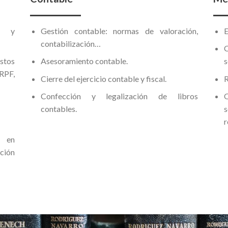
as y
Gestión contable: normas de valoración,
E
contabilización…
estos
Asesoramiento contable.
s
IRPF,
Cierre del ejercicio contable y fiscal.
R
Confección y legalización de libros
O
contables.
s
r
 en
ción