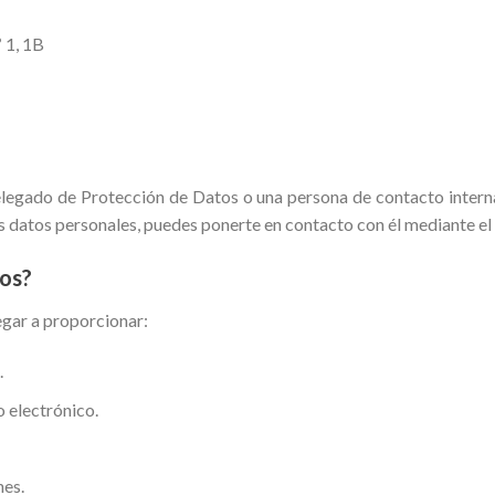
 1, 1B
egado de Protección de Datos o una persona de contacto interna 
 tus datos personales, puedes ponerte en contacto con él mediant
os?
egar a proporcionar:
.
 electrónico.
nes.